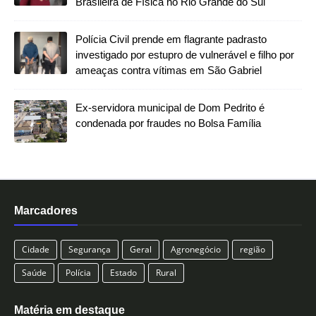
Brasileira de Física no Rio Grande do Sul
Polícia Civil prende em flagrante padrasto
investigado por estupro de vulnerável e filho por
ameaças contra vítimas em São Gabriel
Ex-servidora municipal de Dom Pedrito é
condenada por fraudes no Bolsa Família
Marcadores
Cidade
Segurança
Geral
Agronegócio
região
Saúde
Polícia
Estado
Rural
Matéria em destaque