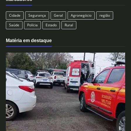
Cidade
Segurança
Geral
Agronegócio
região
Saúde
Polícia
Estado
Rural
Matéria em destaque