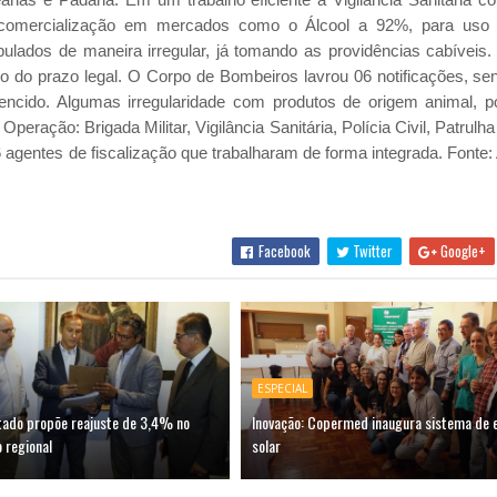
 comercialização em mercados como o Álcool a 92%, para uso ho
lados de maneira irregular, já tomando as providências cabívei
o do prazo legal. O Corpo de Bombeiros lavrou 06 notificações, se
vencido. Algumas irregularidade com produtos de origem animal,
peração: Brigada Militar, Vigilância Sanitária, Polícia Civil, Patrulh
agentes de fiscalização que trabalharam de forma integrada. Font
Facebook
Twitter
Google+
ESPECIAL
tado propõe reajuste de 3,4% no
Inovação: Copermed inaugura sistema de 
 regional
solar