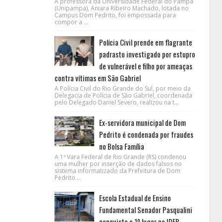
A professora da Universidade Federal do Pampa
(Unipampa), Aniara Ribeiro Machado, lotada no
Campus Dom Pedrito, foi empossada para
compor a ...
Polícia Civil prende em flagrante
padrasto investigado por estupro
de vulnerável e filho por ameaças
contra vítimas em São Gabriel
A Polícia Civil do Rio Grande do Sul, por meio da
Delegacia de Polícia de São Gabriel, coordenada
pelo Delegado Daniel Severo, realizou na t...
Ex-servidora municipal de Dom
Pedrito é condenada por fraudes
no Bolsa Família
A 1ª Vara Federal de Rio Grande (RS) condenou
uma mulher por inserção de dados falsos no
sistema informatizado da Prefeitura de Dom
Pedrito ...
Escola Estadual de Ensino
Fundamental Senador Pasqualini
conquista o 1º lugar no IDEB