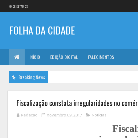
ONDE ESTAMOS
FOLHA DA CIDADE
INÍCIO
EDIÇÃO DIGITAL
FALECIMENTOS
Breaking News
Fiscalização constata irregularidades no comér
Redação
novembro 09, 2017
Notícias
Fiscal