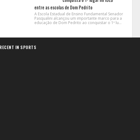
entre as escolas de Dom Pedrito
A Escola Estadual de Ensino Fundamental Senador
Pasqualini alcançou um importante marco para a
educação de Dom Pedrito ao conquistar o 1º lu...
RECENT IN SPORTS