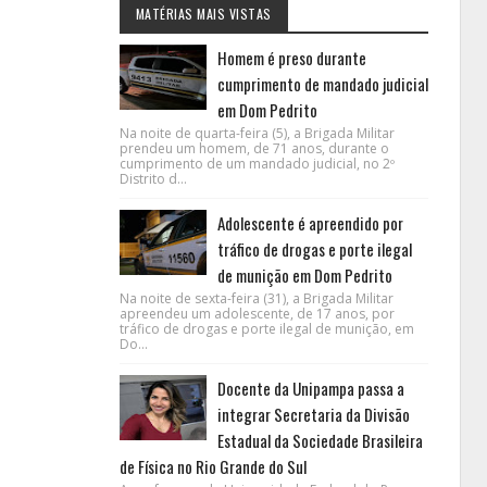
MATÉRIAS MAIS VISTAS
Homem é preso durante
cumprimento de mandado judicial
em Dom Pedrito
Na noite de quarta-feira (5), a Brigada Militar
prendeu um homem, de 71 anos, durante o
cumprimento de um mandado judicial, no 2º
Distrito d...
Adolescente é apreendido por
tráfico de drogas e porte ilegal
de munição em Dom Pedrito
Na noite de sexta-feira (31), a Brigada Militar
apreendeu um adolescente, de 17 anos, por
tráfico de drogas e porte ilegal de munição, em
Do...
Docente da Unipampa passa a
integrar Secretaria da Divisão
Estadual da Sociedade Brasileira
de Física no Rio Grande do Sul