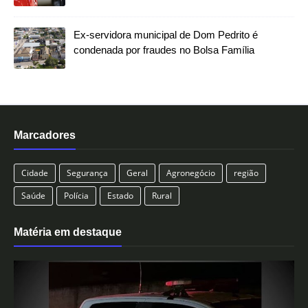
Ex-servidora municipal de Dom Pedrito é
condenada por fraudes no Bolsa Família
Marcadores
Cidade
Segurança
Geral
Agronegócio
região
Saúde
Polícia
Estado
Rural
Matéria em destaque