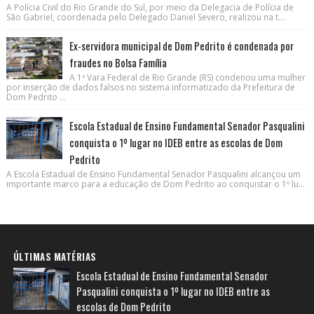
A Polícia Civil do Rio Grande do Sul, por meio da Delegacia de Polícia de
São Gabriel, coordenada pelo Delegado Daniel Severo, realizou na t...
Ex-servidora municipal de Dom Pedrito é condenada por
fraudes no Bolsa Família
A 1ª Vara Federal de Rio Grande (RS) condenou uma mulher
por inserção de dados falsos no sistema informatizado da Prefeitura de
Dom Pedrito ...
Escola Estadual de Ensino Fundamental Senador Pasqualini
conquista o 1º lugar no IDEB entre as escolas de Dom
Pedrito
A Escola Estadual de Ensino Fundamental Senador Pasqualini alcançou um
importante marco para a educação de Dom Pedrito ao conquistar o 1º lu...
ÚLTIMAS MATÉRIAS
Escola Estadual de Ensino Fundamental Senador
Pasqualini conquista o 1º lugar no IDEB entre as
escolas de Dom Pedrito