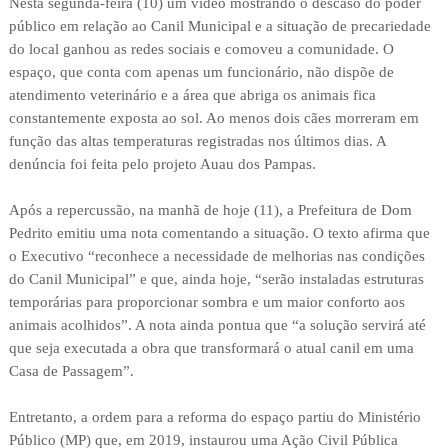
Nesta segunda-feira (10) um vídeo mostrando o descaso do poder
público em relação ao Canil Municipal e a situação de precariedade
do local ganhou as redes sociais e comoveu a comunidade. O
espaço, que conta com apenas um funcionário, não dispõe de
atendimento veterinário e a área que abriga os animais fica
constantemente exposta ao sol. Ao menos dois cães morreram em
função das altas temperaturas registradas nos últimos dias. A
denúncia foi feita pelo projeto Auau dos Pampas.
Após a repercussão, na manhã de hoje (11), a Prefeitura de Dom
Pedrito emitiu uma nota comentando a situação. O texto afirma que
o Executivo “reconhece a necessidade de melhorias nas condições
do Canil Municipal” e que, ainda hoje, “serão instaladas estruturas
temporárias para proporcionar sombra e um maior conforto aos
animais acolhidos”. A nota ainda pontua que “a solução servirá até
que seja executada a obra que transformará o atual canil em uma
Casa de Passagem”.
Entretanto, a ordem para a reforma do espaço partiu do Ministério
Público (MP) que, em 2019, instaurou uma Ação Civil Pública