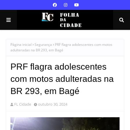
Página inicial
Segurança
PRF flagra adolescentes com motos
adulteradas na BR 293, em Bagé
PRF flagra adolescentes
com motos adulteradas na
BR 293, em Bagé
FL Cidade
outubro 30, 2024