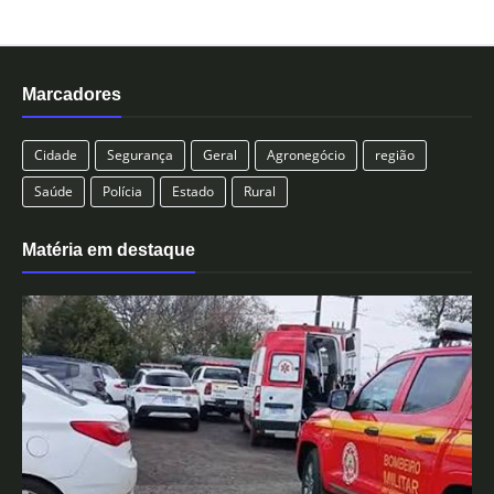
Marcadores
Cidade
Segurança
Geral
Agronegócio
região
Saúde
Polícia
Estado
Rural
Matéria em destaque