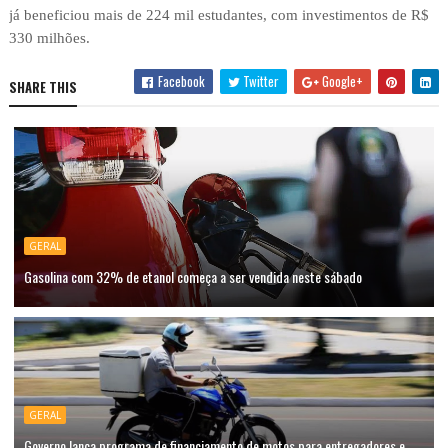
já beneficiou mais de 224 mil estudantes, com investimentos de R$
330 milhões.
Facebook
Twitter
Google+
SHARE THIS
GERAL
Gasolina com 32% de etanol começa a ser vendida neste sábado
GERAL
Governo lança programa de financiamento de motos para entregadores e