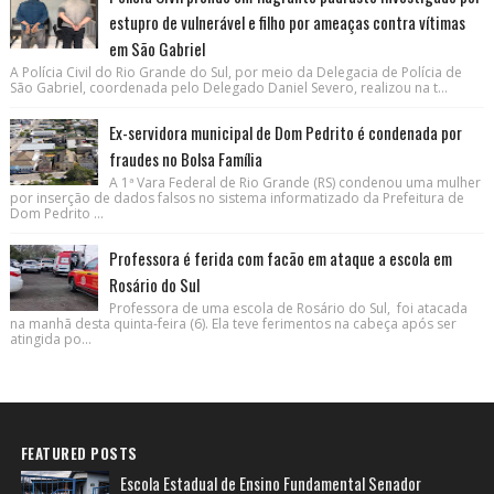
estupro de vulnerável e filho por ameaças contra vítimas
em São Gabriel
A Polícia Civil do Rio Grande do Sul, por meio da Delegacia de Polícia de
São Gabriel, coordenada pelo Delegado Daniel Severo, realizou na t...
Ex-servidora municipal de Dom Pedrito é condenada por
fraudes no Bolsa Família
A 1ª Vara Federal de Rio Grande (RS) condenou uma mulher
por inserção de dados falsos no sistema informatizado da Prefeitura de
Dom Pedrito ...
Professora é ferida com facão em ataque a escola em
Rosário do Sul
Professora de uma escola de Rosário do Sul, foi atacada
na manhã desta quinta-feira (6). Ela teve ferimentos na cabeça após ser
atingida po...
FEATURED POSTS
Escola Estadual de Ensino Fundamental Senador