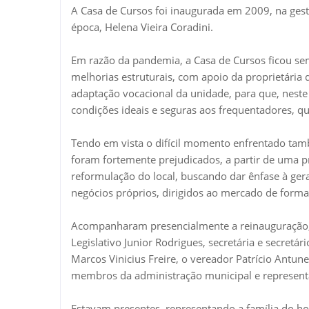
A Casa de Cursos foi inaugurada em 2009, na gest
época, Helena Vieira Coradini.
Em razão da pandemia, a Casa de Cursos ficou sem
melhorias estruturais, com apoio da proprietári
adaptação vocacional da unidade, para que, neste
condições ideais e seguras aos frequentadores, q
Tendo em vista o difícil momento enfrentado ta
foram fortemente prejudicados, a partir de uma pr
reformulação do local, buscando dar ênfase à ger
negócios próprios, dirigidos ao mercado de forma
Acompanharam presencialmente a reinauguração, o
Legislativo Junior Rodrigues, secretária e secretá
Marcos Vinicius Freire, o vereador Patrício Antune
membros da administração municipal e represen
Estavam presentes, representando a família do ho