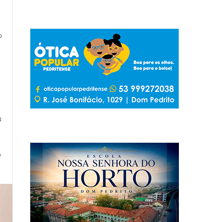
o
,
u
o