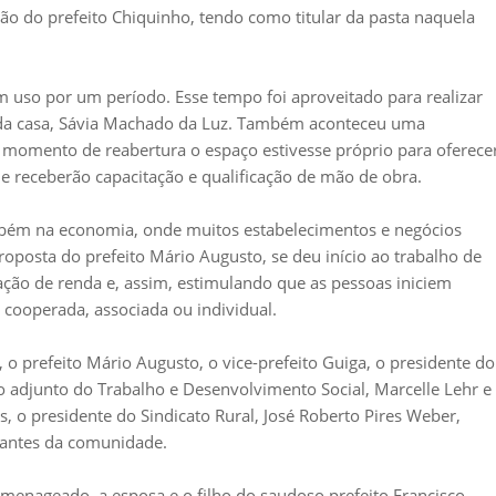
ão do prefeito Chiquinho, tendo como titular da pasta naquela
 uso por um período. Esse tempo foi aproveitado para realizar
a da casa, Sávia Machado da Luz. Também aconteceu uma
 momento de reabertura o espaço estivesse próprio para oferece
ue receberão capacitação e qualificação de mão de obra.
mbém na economia, onde muitos estabelecimentos e negócios
oposta do prefeito Mário Augusto, se deu início ao trabalho de
ação de renda e, assim, estimulando que as pessoas iniciem
 cooperada, associada ou individual.
 prefeito Mário Augusto, o vice-prefeito Guiga, o presidente do
rio adjunto do Trabalho e Desenvolvimento Social, Marcelle Lehr e
s, o presidente do Sindicato Rural, José Roberto Pires Weber,
tantes da comunidade.
menageado, a esposa e o filho do saudoso prefeito Francisco