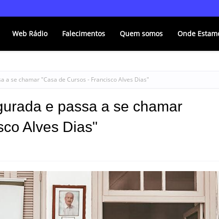
Web Rádio
Falecimentos
Quem somos
Onde Estam
a a se chamar "Casa de Cursos - Francisco Alves Dias"
gurada e passa a se chamar
sco Alves Dias"