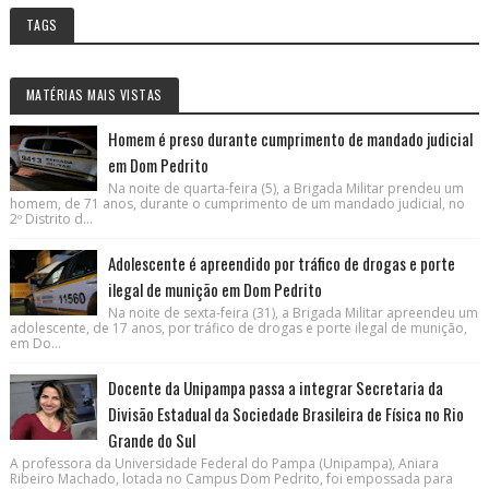
TAGS
MATÉRIAS MAIS VISTAS
Homem é preso durante cumprimento de mandado judicial
em Dom Pedrito
Na noite de quarta-feira (5), a Brigada Militar prendeu um
homem, de 71 anos, durante o cumprimento de um mandado judicial, no
2º Distrito d...
Adolescente é apreendido por tráfico de drogas e porte
ilegal de munição em Dom Pedrito
Na noite de sexta-feira (31), a Brigada Militar apreendeu um
adolescente, de 17 anos, por tráfico de drogas e porte ilegal de munição,
em Do...
Docente da Unipampa passa a integrar Secretaria da
Divisão Estadual da Sociedade Brasileira de Física no Rio
Grande do Sul
A professora da Universidade Federal do Pampa (Unipampa), Aniara
Ribeiro Machado, lotada no Campus Dom Pedrito, foi empossada para