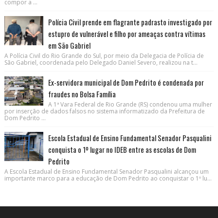
compor a ...
Polícia Civil prende em flagrante padrasto investigado por
estupro de vulnerável e filho por ameaças contra vítimas
em São Gabriel
A Polícia Civil do Rio Grande do Sul, por meio da Delegacia de Polícia de
São Gabriel, coordenada pelo Delegado Daniel Severo, realizou na t...
Ex-servidora municipal de Dom Pedrito é condenada por
fraudes no Bolsa Família
A 1ª Vara Federal de Rio Grande (RS) condenou uma mulher
por inserção de dados falsos no sistema informatizado da Prefeitura de
Dom Pedrito ...
Escola Estadual de Ensino Fundamental Senador Pasqualini
conquista o 1º lugar no IDEB entre as escolas de Dom
Pedrito
A Escola Estadual de Ensino Fundamental Senador Pasqualini alcançou um
importante marco para a educação de Dom Pedrito ao conquistar o 1º lu...