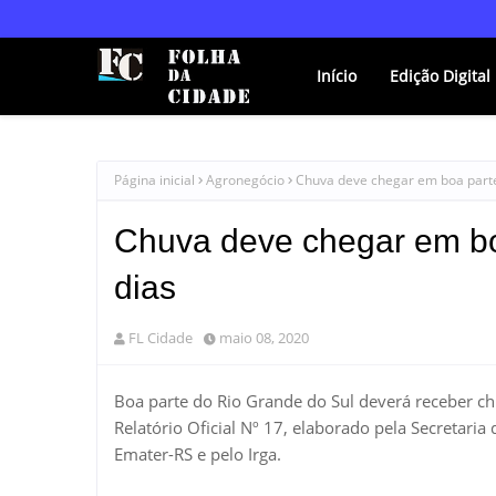
Início
Edição Digital
Página inicial
Agronegócio
Chuva deve chegar em boa parte
Chuva deve chegar em bo
dias
FL Cidade
maio 08, 2020
Boa parte do Rio Grande do Sul deverá receber c
Relatório Oficial Nº 17, elaborado pela Secretaria
Emater-RS e pelo Irga.