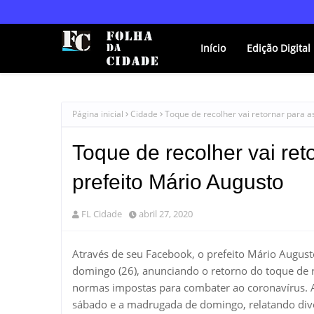
Início
Edição Digital
Página inicial
Cidade
Toque de recolher vai retornar para a
Toque de recolher vai ret
prefeito Mário Augusto
FL Cidade
abril 27, 2020
Através de seu Facebook, o prefeito Mário August
domingo (26), anunciando o retorno do toque de r
normas impostas para combater ao coronavírus. A
sábado e a madrugada de domingo, relatando dive