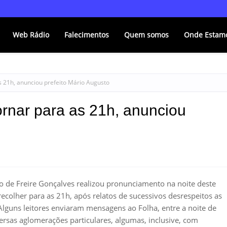
Web Rádio
Falecimentos
Quem somos
Onde Estam
s 21h, anunciou prefeito Mário Augusto
ornar para as 21h, anunciou
o de Freire Gonçalves realizou pronunciamento na noite deste
ecolher para as 21h, após relatos de sucessivos desrespeitos as
lguns leitores enviaram mensagens ao Folha, entre a noite de
rsas aglomerações particulares, algumas, inclusive, com