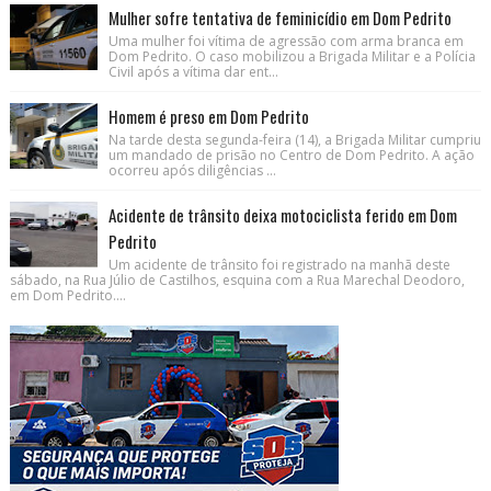
Mulher sofre tentativa de feminicídio em Dom Pedrito
Uma mulher foi vítima de agressão com arma branca em
Dom Pedrito. O caso mobilizou a Brigada Militar e a Polícia
Civil após a vítima dar ent...
Homem é preso em Dom Pedrito
Na tarde desta segunda-feira (14), a Brigada Militar cumpriu
um mandado de prisão no Centro de Dom Pedrito. A ação
ocorreu após diligências ...
Acidente de trânsito deixa motociclista ferido em Dom
Pedrito
Um acidente de trânsito foi registrado na manhã deste
sábado, na Rua Júlio de Castilhos, esquina com a Rua Marechal Deodoro,
em Dom Pedrito....