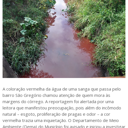
A coloração vermelha da água de uma sanga que passa pelo
bairro São Gregório chamou atenção de quem mora às
margens do córrego. A reportagem foi alertada por uma
leitora que manifestou preocupação, pois além do incômodo
natural – esgoto, proliferação de pragas e odor – a cor
vermelha trazia uma inquietação. O Departamento de Meio
Ambiente (Dema) do Município foi avisado e iniciou a investigar