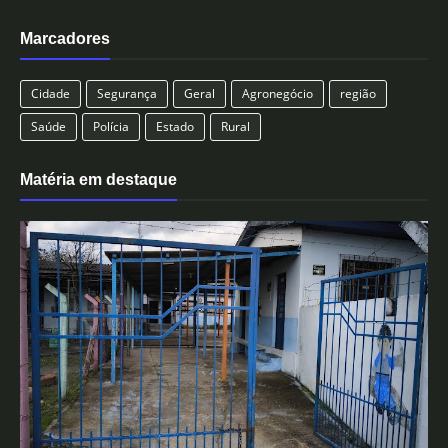
Marcadores
Cidade
Segurança
Geral
Agronegócio
região
Saúde
Polícia
Estado
Rural
Matéria em destaque