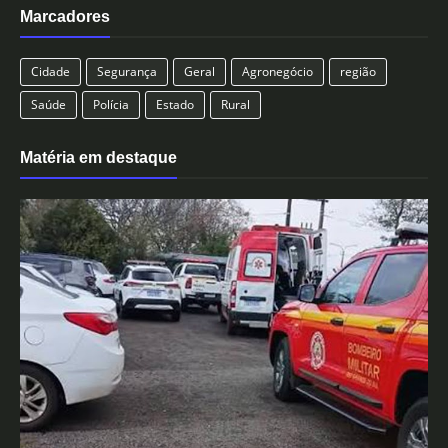
Marcadores
Cidade
Segurança
Geral
Agronegócio
região
Saúde
Polícia
Estado
Rural
Matéria em destaque