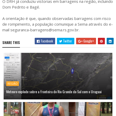
O DRH já conduziu vistorias em barragens na região, incluindo
Dom Pedrito e Bagé.
A orientação é que, quando observadas barragens com risco
de rompimento, a população comunique a Sema através do e-
mail seguranca-barragens@sema.rs.gov.br.
Facebook
Twitter
Google+
SHARE THIS
REGIÃO
Meteoro explode sobre a fronteira do Rio Grande do Sul com o Uruguai