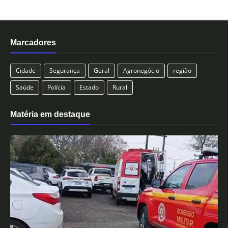
Marcadores
Cidade
Segurança
Geral
Agronegócio
região
Saúde
Polícia
Estado
Rural
Matéria em destaque