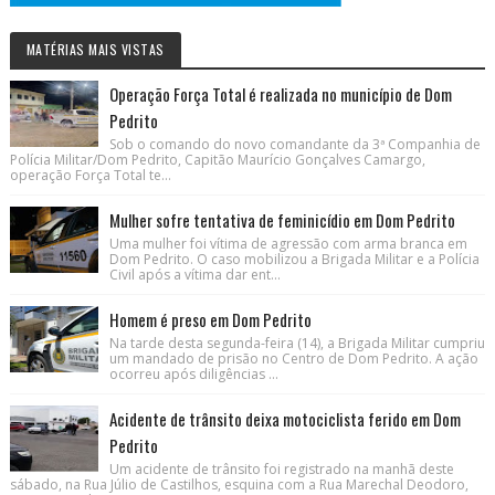
MATÉRIAS MAIS VISTAS
Operação Força Total é realizada no município de Dom
Pedrito
Sob o comando do novo comandante da 3ª Companhia de
Polícia Militar/Dom Pedrito, Capitão Maurício Gonçalves Camargo,
operação Força Total te...
Mulher sofre tentativa de feminicídio em Dom Pedrito
Uma mulher foi vítima de agressão com arma branca em
Dom Pedrito. O caso mobilizou a Brigada Militar e a Polícia
Civil após a vítima dar ent...
Homem é preso em Dom Pedrito
Na tarde desta segunda-feira (14), a Brigada Militar cumpriu
um mandado de prisão no Centro de Dom Pedrito. A ação
ocorreu após diligências ...
Acidente de trânsito deixa motociclista ferido em Dom
Pedrito
Um acidente de trânsito foi registrado na manhã deste
sábado, na Rua Júlio de Castilhos, esquina com a Rua Marechal Deodoro,