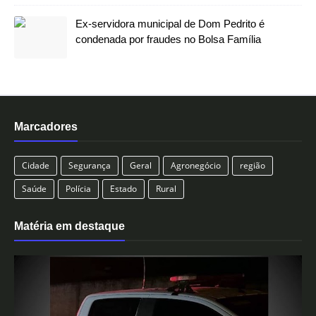
Ex-servidora municipal de Dom Pedrito é
condenada por fraudes no Bolsa Família
Marcadores
Cidade
Segurança
Geral
Agronegócio
região
Saúde
Polícia
Estado
Rural
Matéria em destaque