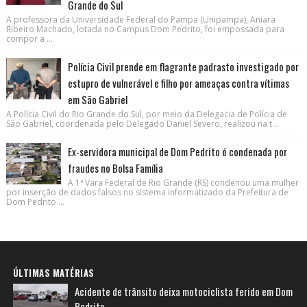
Grande do Sul
A professora da Universidade Federal do Pampa (Unipampa), Aniara
Ribeiro Machado, lotada no Campus Dom Pedrito, foi empossada para
compor a ...
Polícia Civil prende em flagrante padrasto investigado por
estupro de vulnerável e filho por ameaças contra vítimas
em São Gabriel
A Polícia Civil do Rio Grande do Sul, por meio da Delegacia de Polícia de
São Gabriel, coordenada pelo Delegado Daniel Severo, realizou na t...
Ex-servidora municipal de Dom Pedrito é condenada por
fraudes no Bolsa Família
A 1ª Vara Federal de Rio Grande (RS) condenou uma mulher
por inserção de dados falsos no sistema informatizado da Prefeitura de
Dom Pedrito ...
ÚLTIMAS MATÉRIAS
Acidente de trânsito deixa motociclista ferido em Dom
Pedrito