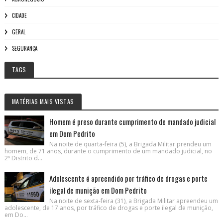
CIDADE
GERAL
SEGURANÇA
TAGS
MATÉRIAS MAIS VISTAS
Homem é preso durante cumprimento de mandado judicial
em Dom Pedrito
Na noite de quarta-feira (5), a Brigada Militar prendeu um
homem, de 71 anos, durante o cumprimento de um mandado judicial, no
2º Distrito d...
Adolescente é apreendido por tráfico de drogas e porte
ilegal de munição em Dom Pedrito
Na noite de sexta-feira (31), a Brigada Militar apreendeu um
adolescente, de 17 anos, por tráfico de drogas e porte ilegal de munição,
em Do...