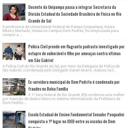
Docente da Unipampa passa a integrar Secretaria da
Divisão Estadual da Sociedade Brasileira de Física no Rio
Grande do Sul
A professora da Universidade Federal do Pampa (Unipampa), Aniara
Ribeiro Machado, lotada no Campus Dom Pedrito, foi empossada para
compor a ...
Polícia Civil prende em flagrante padrasto investigado por
estupro de vulnerável e filho por ameaças contra vítimas
em São Gabriel
A Polícia Civil do Rio Grande do Sul, por meio da Delegacia de Polícia de
São Gabriel, coordenada pelo Delegado Daniel Severo, realizou na t...
Ex-servidora municipal de Dom Pedrito é condenada por
fraudes no Bolsa Família
A 1ª Vara Federal de Rio Grande (RS) condenou uma mulher
por inserção de dados falsos no sistema informatizado da Prefeitura de
Dom Pedrito ...
Escola Estadual de Ensino Fundamental Senador Pasqualini
conquista o 1º lugar no IDEB entre as escolas de Dom