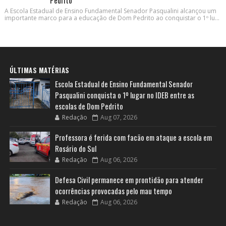
Pedrito
A Escola Estadual de Ensino Fundamental Senador Pasqualini alcançou um
importante marco para a educação de Dom Pedrito ao conquistar o 1º lu...
ÚLTIMAS MATÉRIAS
Escola Estadual de Ensino Fundamental Senador
Pasqualini conquista o 1º lugar no IDEB entre as
escolas de Dom Pedrito
Redação
Aug 07, 2026
Professora é ferida com facão em ataque a escola em
Rosário do Sul
Redação
Aug 06, 2026
Defesa Civil permanece em prontidão para atender
ocorrências provocadas pelo mau tempo
Redação
Aug 06, 2026