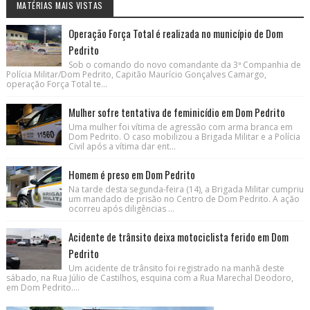
MATÉRIAS MAIS VISTAS
Operação Força Total é realizada no município de Dom
Pedrito
Sob o comando do novo comandante da 3ª Companhia de
Polícia Militar/Dom Pedrito, Capitão Maurício Gonçalves Camargo,
operação Força Total te...
Mulher sofre tentativa de feminicídio em Dom Pedrito
Uma mulher foi vítima de agressão com arma branca em
Dom Pedrito. O caso mobilizou a Brigada Militar e a Polícia
Civil após a vítima dar ent...
Homem é preso em Dom Pedrito
Na tarde desta segunda-feira (14), a Brigada Militar cumpriu
um mandado de prisão no Centro de Dom Pedrito. A ação
ocorreu após diligências ...
Acidente de trânsito deixa motociclista ferido em Dom
Pedrito
Um acidente de trânsito foi registrado na manhã deste
sábado, na Rua Júlio de Castilhos, esquina com a Rua Marechal Deodoro,
em Dom Pedrito....