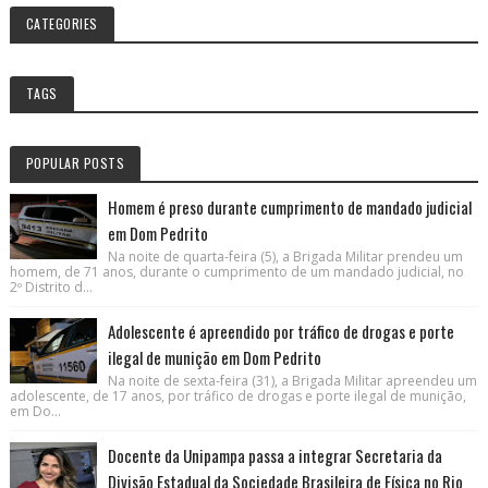
CATEGORIES
TAGS
POPULAR POSTS
Homem é preso durante cumprimento de mandado judicial
em Dom Pedrito
Na noite de quarta-feira (5), a Brigada Militar prendeu um
homem, de 71 anos, durante o cumprimento de um mandado judicial, no
2º Distrito d...
Adolescente é apreendido por tráfico de drogas e porte
ilegal de munição em Dom Pedrito
Na noite de sexta-feira (31), a Brigada Militar apreendeu um
adolescente, de 17 anos, por tráfico de drogas e porte ilegal de munição,
em Do...
Docente da Unipampa passa a integrar Secretaria da
Divisão Estadual da Sociedade Brasileira de Física no Rio