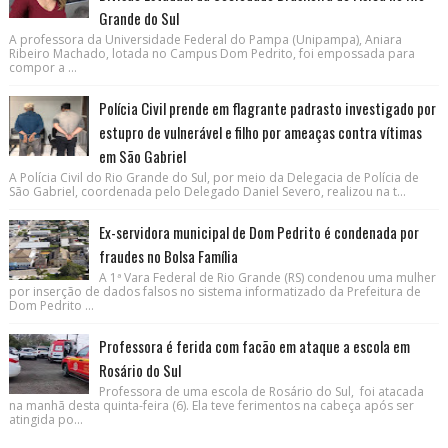
Grande do Sul
A professora da Universidade Federal do Pampa (Unipampa), Aniara
Ribeiro Machado, lotada no Campus Dom Pedrito, foi empossada para
compor a ...
Polícia Civil prende em flagrante padrasto investigado por
estupro de vulnerável e filho por ameaças contra vítimas
em São Gabriel
A Polícia Civil do Rio Grande do Sul, por meio da Delegacia de Polícia de
São Gabriel, coordenada pelo Delegado Daniel Severo, realizou na t...
Ex-servidora municipal de Dom Pedrito é condenada por
fraudes no Bolsa Família
A 1ª Vara Federal de Rio Grande (RS) condenou uma mulher
por inserção de dados falsos no sistema informatizado da Prefeitura de
Dom Pedrito ...
Professora é ferida com facão em ataque a escola em
Rosário do Sul
Professora de uma escola de Rosário do Sul, foi atacada
na manhã desta quinta-feira (6). Ela teve ferimentos na cabeça após ser
atingida po...