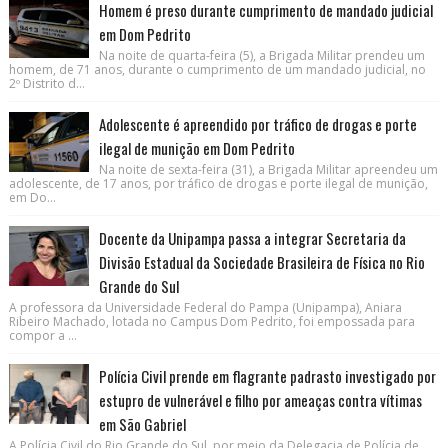
Homem é preso durante cumprimento de mandado judicial
em Dom Pedrito
Na noite de quarta-feira (5), a Brigada Militar prendeu um
homem, de 71 anos, durante o cumprimento de um mandado judicial, no
2º Distrito d...
Adolescente é apreendido por tráfico de drogas e porte
ilegal de munição em Dom Pedrito
Na noite de sexta-feira (31), a Brigada Militar apreendeu um
adolescente, de 17 anos, por tráfico de drogas e porte ilegal de munição,
em Do...
Docente da Unipampa passa a integrar Secretaria da
Divisão Estadual da Sociedade Brasileira de Física no Rio
Grande do Sul
A professora da Universidade Federal do Pampa (Unipampa), Aniara
Ribeiro Machado, lotada no Campus Dom Pedrito, foi empossada para
compor a ...
Polícia Civil prende em flagrante padrasto investigado por
estupro de vulnerável e filho por ameaças contra vítimas
em São Gabriel
A Polícia Civil do Rio Grande do Sul, por meio da Delegacia de Polícia de