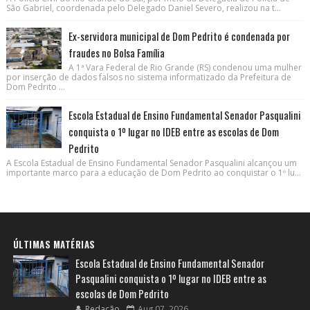
São Gabriel, coordenada pelo Delegado Daniel Severo, realizou na t...
Ex-servidora municipal de Dom Pedrito é condenada por
fraudes no Bolsa Família
A 1ª Vara Federal de Rio Grande (RS) condenou uma mulher
por inserção de dados falsos no sistema informatizado da Prefeitura de
Dom Pedrito ...
Escola Estadual de Ensino Fundamental Senador Pasqualini
conquista o 1º lugar no IDEB entre as escolas de Dom
Pedrito
A Escola Estadual de Ensino Fundamental Senador Pasqualini alcançou um
importante marco para a educação de Dom Pedrito ao conquistar o 1º lu...
ÚLTIMAS MATÉRIAS
Escola Estadual de Ensino Fundamental Senador
Pasqualini conquista o 1º lugar no IDEB entre as
escolas de Dom Pedrito
Redação
Aug 07, 2026