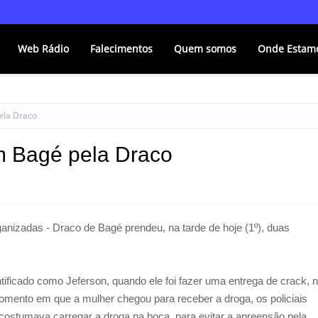
Web Rádio
Falecimentos
Quem somos
Onde Estam
ela Draco
m Bagé pela Draco
nizadas - Draco de Bagé prendeu, na tarde de hoje (1º), duas
ntificado como Jeferson, quando ele foi fazer uma entrega de crack, 
omento em que a mulher chegou para receber a droga, os policiais
costumava carregar a droga na boca, para evitar a apreensão pela