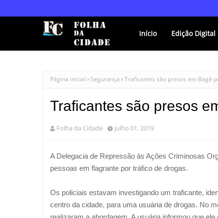
Início
Edição Digital
Página inicial
Segurança
Traficantes são presos em Bagé p
Traficantes são presos e
Folha da Cidade
julho 01, 2019
A Delegacia de Repressão às Ações Criminosas Orga
pessoas em flagrante por tráfico de drogas.
Os policiais estavam investigando um traficante, ide
centro da cidade, para uma usuária de drogas. No m
realizaram a abordagem. A usuária informou que ele 