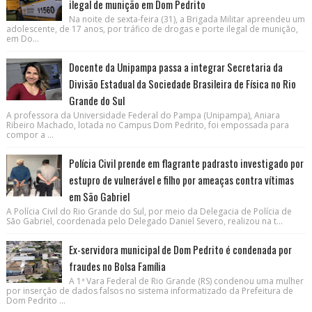
ilegal de munição em Dom Pedrito
Na noite de sexta-feira (31), a Brigada Militar apreendeu um
adolescente, de 17 anos, por tráfico de drogas e porte ilegal de munição,
em Do...
Docente da Unipampa passa a integrar Secretaria da
Divisão Estadual da Sociedade Brasileira de Física no Rio
Grande do Sul
A professora da Universidade Federal do Pampa (Unipampa), Aniara
Ribeiro Machado, lotada no Campus Dom Pedrito, foi empossada para
compor a ...
Polícia Civil prende em flagrante padrasto investigado por
estupro de vulnerável e filho por ameaças contra vítimas
em São Gabriel
A Polícia Civil do Rio Grande do Sul, por meio da Delegacia de Polícia de
São Gabriel, coordenada pelo Delegado Daniel Severo, realizou na t...
Ex-servidora municipal de Dom Pedrito é condenada por
fraudes no Bolsa Família
A 1ª Vara Federal de Rio Grande (RS) condenou uma mulher
por inserção de dados falsos no sistema informatizado da Prefeitura de
Dom Pedrito ...