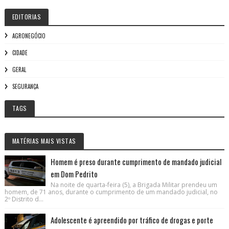
EDITORIAS
AGRONEGÓCIO
CIDADE
GERAL
SEGURANÇA
TAGS
MATÉRIAS MAIS VISTAS
Homem é preso durante cumprimento de mandado judicial
em Dom Pedrito
Na noite de quarta-feira (5), a Brigada Militar prendeu um
homem, de 71 anos, durante o cumprimento de um mandado judicial, no
2º Distrito d...
Adolescente é apreendido por tráfico de drogas e porte