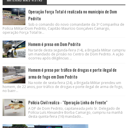
Operação Força Total é realizada no município de Dom
Pedrito
Sob o comando do novo comandante da 3ª Companhia de
Polícia Militar/Dom Pedrito, Capitão Maurício Gonçalves Camargo,
operação Força Total te...
Homem é preso em Dom Pedrito
Na tarde desta segunda-feira (14), a Brigada Militar cumpriu
um mandado de prisão no Centro de Dom Pedrito. A ação
ocorreu após diligências ...
Homem é preso por tráfico de drogas e porte ilegal de
arma de fogo em Dom Pedrito
Na noite de sexta-feira (24), a Brigada Militar prendeu um
homem, de 22 anos, por tráfico de drogas e porte ilegal de arma de fogo,
no bairr...
Polícia Civil realiza - "Operação Linha de Frente"
A DP de Dom Pedrito, capitaneada pelo Sr. Delegado de
Polícia Luís Alexandre Borba Camargo, cumpriu na manhã
desta quinta-feira (16) mandado...