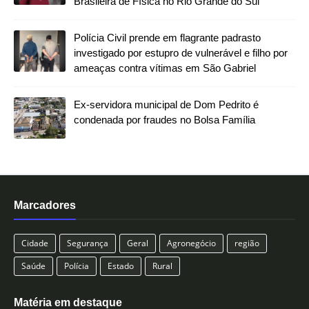
Brasileira de Física no Rio Grande do Sul
Polícia Civil prende em flagrante padrasto
investigado por estupro de vulnerável e filho por
ameaças contra vítimas em São Gabriel
Ex-servidora municipal de Dom Pedrito é
condenada por fraudes no Bolsa Família
Marcadores
Cidade
Segurança
Geral
Agronegócio
região
Saúde
Polícia
Estado
Rural
Matéria em destaque