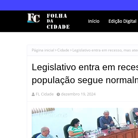
Início
Edição Digital
Página inicial
Cidade
Legislativo entra em recesso, mas a
Legislativo entra em rec
população segue normal
FL Cidade
dezembro 19, 2024