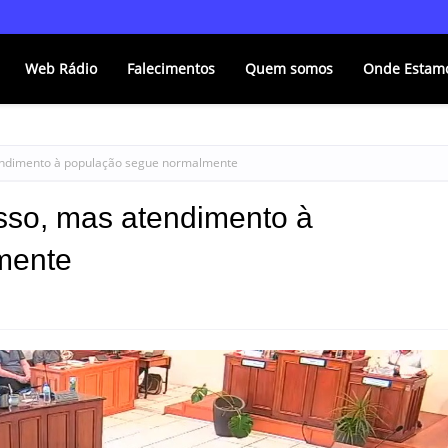
Web Rádio
Falecimentos
Quem somos
Onde Estam
tendimento à população segue normalmente
esso, mas atendimento à
mente