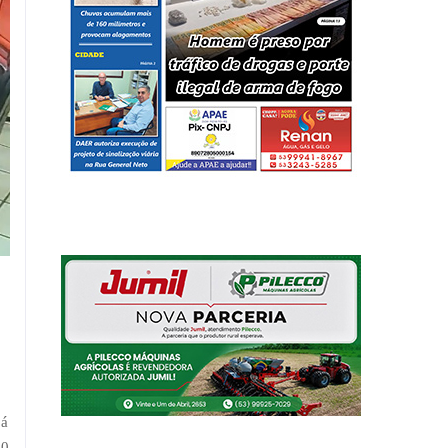
já
30