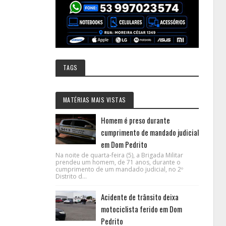
TAGS
MATÉRIAS MAIS VISTAS
Homem é preso durante
cumprimento de mandado judicial
em Dom Pedrito
Na noite de quarta-feira (5), a Brigada Militar
prendeu um homem, de 71 anos, durante o
cumprimento de um mandado judicial, no 2º
Distrito d...
Acidente de trânsito deixa
motociclista ferido em Dom
Pedrito