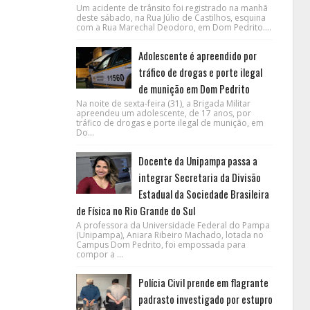
Um acidente de trânsito foi registrado na manhã
deste sábado, na Rua Júlio de Castilhos, esquina
com a Rua Marechal Deodoro, em Dom Pedrito....
Adolescente é apreendido por
tráfico de drogas e porte ilegal
de munição em Dom Pedrito
Na noite de sexta-feira (31), a Brigada Militar
apreendeu um adolescente, de 17 anos, por
tráfico de drogas e porte ilegal de munição, em
Do...
Docente da Unipampa passa a
integrar Secretaria da Divisão
Estadual da Sociedade Brasileira
de Física no Rio Grande do Sul
A professora da Universidade Federal do Pampa
(Unipampa), Aniara Ribeiro Machado, lotada no
Campus Dom Pedrito, foi empossada para
compor a ...
Polícia Civil prende em flagrante
padrasto investigado por estupro