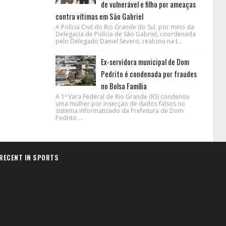
de vulnerável e filho por ameaças
contra vítimas em São Gabriel
A Polícia Civil do Rio Grande do Sul, por meio da
Delegacia de Polícia de São Gabriel, coordenada
pelo Delegado Daniel Severo, realizou na t...
Ex-servidora municipal de Dom
Pedrito é condenada por fraudes
no Bolsa Família
A 1ª Vara Federal de Rio Grande (RS) condenou
uma mulher por inserção de dados falsos no
sistema informatizado da Prefeitura de Dom
Pedrito ...
RECENT IN SPORTS