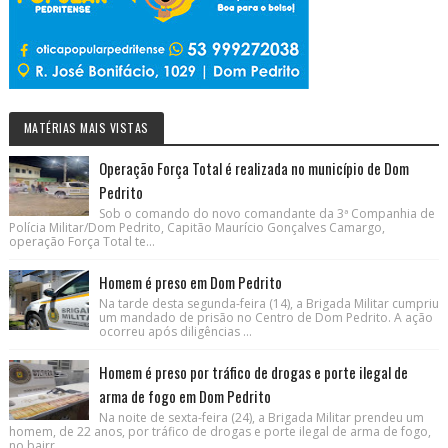
MATÉRIAS MAIS VISTAS
Operação Força Total é realizada no município de Dom
Pedrito
Sob o comando do novo comandante da 3ª Companhia de
Polícia Militar/Dom Pedrito, Capitão Maurício Gonçalves Camargo,
operação Força Total te...
Homem é preso em Dom Pedrito
Na tarde desta segunda-feira (14), a Brigada Militar cumpriu
um mandado de prisão no Centro de Dom Pedrito. A ação
ocorreu após diligências ...
Homem é preso por tráfico de drogas e porte ilegal de
arma de fogo em Dom Pedrito
Na noite de sexta-feira (24), a Brigada Militar prendeu um
homem, de 22 anos, por tráfico de drogas e porte ilegal de arma de fogo,
no bairr...