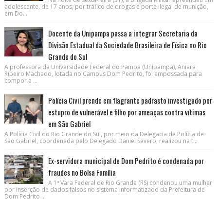
adolescente, de 17 anos, por tráfico de drogas e porte ilegal de munição,
em Do...
Docente da Unipampa passa a integrar Secretaria da
Divisão Estadual da Sociedade Brasileira de Física no Rio
Grande do Sul
A professora da Universidade Federal do Pampa (Unipampa), Aniara
Ribeiro Machado, lotada no Campus Dom Pedrito, foi empossada para
compor a ...
Polícia Civil prende em flagrante padrasto investigado por
estupro de vulnerável e filho por ameaças contra vítimas
em São Gabriel
A Polícia Civil do Rio Grande do Sul, por meio da Delegacia de Polícia de
São Gabriel, coordenada pelo Delegado Daniel Severo, realizou na t...
Ex-servidora municipal de Dom Pedrito é condenada por
fraudes no Bolsa Família
A 1ª Vara Federal de Rio Grande (RS) condenou uma mulher
por inserção de dados falsos no sistema informatizado da Prefeitura de
Dom Pedrito ...