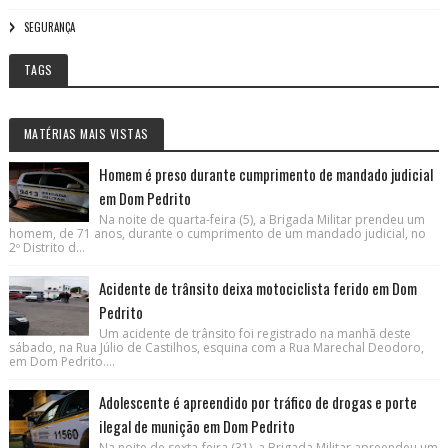
SEGURANÇA
TAGS
MATÉRIAS MAIS VISTAS
Homem é preso durante cumprimento de mandado judicial
em Dom Pedrito
Na noite de quarta-feira (5), a Brigada Militar prendeu um
homem, de 71 anos, durante o cumprimento de um mandado judicial, no
2º Distrito d...
Acidente de trânsito deixa motociclista ferido em Dom
Pedrito
Um acidente de trânsito foi registrado na manhã deste
sábado, na Rua Júlio de Castilhos, esquina com a Rua Marechal Deodoro,
em Dom Pedrito....
Adolescente é apreendido por tráfico de drogas e porte
ilegal de munição em Dom Pedrito
Na noite de sexta-feira (31), a Brigada Militar apreendeu um