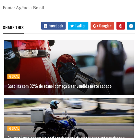
Fonte: Agência Brasil
Facebook
Twitter
Google+
SHARE THIS
GERAL
Gasolina com 32% de etanol começa a ser vendida neste sábado
GERAL
Governo lança programa de financiamento de motos para entregadores e