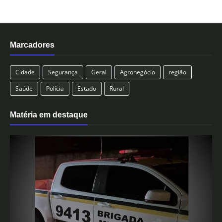
Marcadores
Cidade
Segurança
Geral
Agronegócio
região
Saúde
Polícia
Estado
Rural
Matéria em destaque