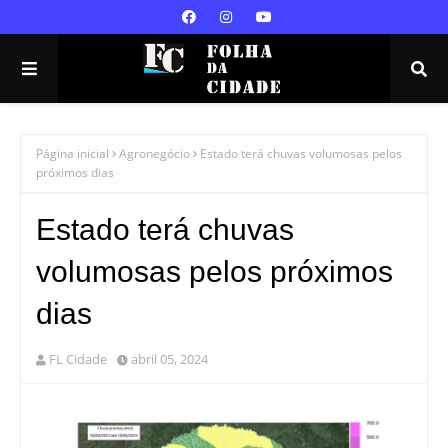
Página inicial
Agronegócio
Estado terá chuvas volumosas pelos
próximos dias
Estado terá chuvas
volumosas pelos próximos
dias
FL Cidade
abril 05, 2024