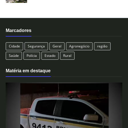
Marcadores
Cidade
Segurança
Geral
Agronegócio
região
Saúde
Polícia
Estado
Rural
Matéria em destaque