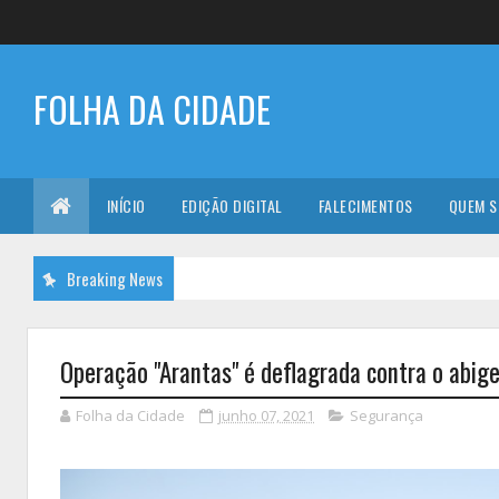
FOLHA DA CIDADE
INÍCIO
EDIÇÃO DIGITAL
FALECIMENTOS
QUEM 
Breaking News
Operação "Arantas" é deflagrada contra o abig
Folha da Cidade
junho 07, 2021
Segurança