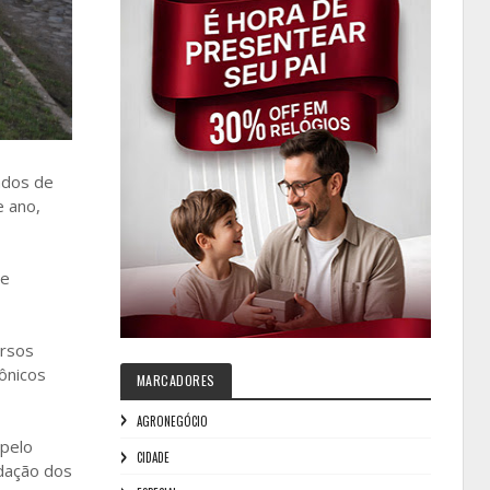
ados de
e ano,
de
ersos
ônicos
MARCADORES
AGRONEGÓCIO
 pelo
CIDADE
idação dos