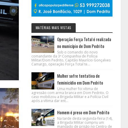
MATÉRIAS MAIS VISTAS
Operação Força Total é realizada
no município de Dom Pedrito
Sob o comando do novo
comandante da 3ª Companhia de Polícia
Militar/Dom Pedrito, Capitão Maurício Gonçalves
Camargo, operação Força Total te...
Mulher sofre tentativa de
feminicídio em Dom Pedrito
Uma mulher foi vítima de
agressão com arma branca em Dom Pedrito. O
caso mobilizou a Brigada Militar e a Polícia Civil
após a vítima dar ent...
Homem é preso em Dom Pedrito
Na tarde desta segunda-feira (14),
a Brigada Militar cumpriu um
mandado de prisão no Centro de