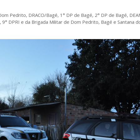
 de Dom Pedrito, DRACO/Bagé, 1° DP de Bagé, 2° DP de Bagé, DE
, 9° DPRI e da Brigada Militar de Dom Pedrito, Bagé e Santana d