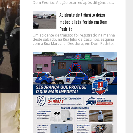
Dom Pedrito. A ação ocorreu após diligências ...
Acidente de trânsito deixa
motociclista ferido em Dom
Pedrito
Um acidente de trânsito foi registrado na manhã
deste sábado, na Rua Júlio de Castilhos, esquina
com a Rua Marechal Deodoro, em Dom Pedrito....