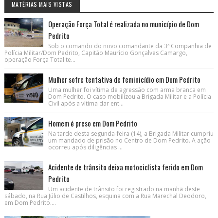
MATÉRIAS MAIS VISTAS
Operação Força Total é realizada no município de Dom
Pedrito
Sob o comando do novo comandante da 3ª Companhia de
Polícia Militar/Dom Pedrito, Capitão Maurício Gonçalves Camargo,
operação Força Total te...
Mulher sofre tentativa de feminicídio em Dom Pedrito
Uma mulher foi vítima de agressão com arma branca em
Dom Pedrito. O caso mobilizou a Brigada Militar e a Polícia
Civil após a vítima dar ent...
Homem é preso em Dom Pedrito
Na tarde desta segunda-feira (14), a Brigada Militar cumpriu
um mandado de prisão no Centro de Dom Pedrito. A ação
ocorreu após diligências ...
Acidente de trânsito deixa motociclista ferido em Dom
Pedrito
Um acidente de trânsito foi registrado na manhã deste
sábado, na Rua Júlio de Castilhos, esquina com a Rua Marechal Deodoro,
em Dom Pedrito....