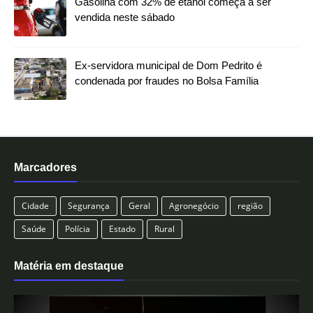
Gasolina com 32% de etanol começa a ser
vendida neste sábado
Ex-servidora municipal de Dom Pedrito é
condenada por fraudes no Bolsa Família
Marcadores
Cidade
Segurança
Geral
Agronegócio
região
Saúde
Polícia
Estado
Rural
Matéria em destaque