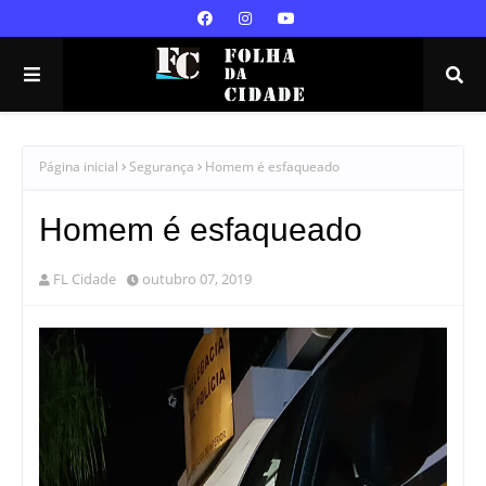
Página inicial
Segurança
Homem é esfaqueado
Homem é esfaqueado
FL Cidade
outubro 07, 2019