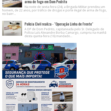
arma de fogo em Dom Pedrito
Na noite de sexta-feira (24), a Brigada Militar prendeu um
homem, de 22 anos, por tráfico de drogas e porte ilegal de arma de fogo,
no bairr...
Polícia Civil realiza - "Operação Linha de Frente"
A DP de Dom Pedrito, capitaneada pelo Sr. Delegado de
Polícia Luís Alexandre Borba Camargo, cumpriu na manhã
desta quinta-feira (16) mandado...