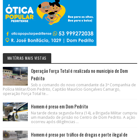
MATÉRIAS MAIS VISTAS
Operação Força Total é realizada no município de Dom
Pedrito
Sob o comando do novo comandante da 3ª Companhia de
Polícia Militar/Dom Pedrito, Capitão Maurício Gonçalves Camargo,
operação Força Total te...
Homem é preso em Dom Pedrito
Na tarde desta segunda-feira (14), a Brigada Militar cumpriu
um mandado de prisão no Centro de Dom Pedrito. A ação
ocorreu após diligências ...
Homem é preso por tráfico de drogas e porte ilegal de