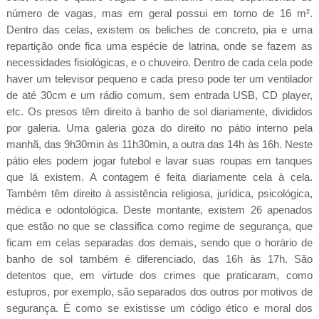
número de vagas, mas em geral possui em torno de 16 m².
Dentro das celas, existem os beliches de concreto, pia e uma
repartição onde fica uma espécie de latrina, onde se fazem as
necessidades fisiológicas, e o chuveiro. Dentro de cada cela pode
haver um televisor pequeno e cada preso pode ter um ventilador
de até 30cm e um rádio comum, sem entrada USB, CD player,
etc. Os presos têm direito à banho de sol diariamente, divididos
por galeria. Uma galeria goza do direito no pátio interno pela
manhã, das 9h30min às 11h30min, a outra das 14h às 16h. Neste
pátio eles podem jogar futebol e lavar suas roupas em tanques
que lá existem. A contagem é feita diariamente cela à cela.
Também têm direito à assistência religiosa, jurídica, psicológica,
médica e odontológica. Deste montante, existem 26 apenados
que estão no que se classifica como regime de segurança, que
ficam em celas separadas dos demais, sendo que o horário de
banho de sol também é diferenciado, das 16h às 17h. São
detentos que, em virtude dos crimes que praticaram, como
estupros, por exemplo, são separados dos outros por motivos de
segurança. É como se existisse um código ético e moral dos