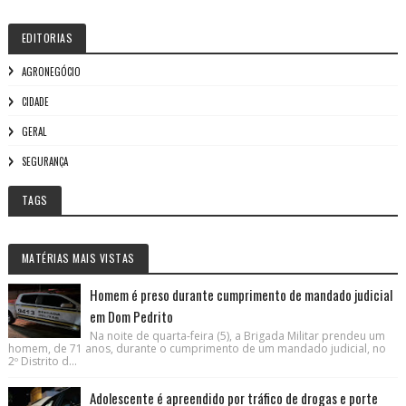
EDITORIAS
AGRONEGÓCIO
CIDADE
GERAL
SEGURANÇA
TAGS
MATÉRIAS MAIS VISTAS
Homem é preso durante cumprimento de mandado judicial
em Dom Pedrito
Na noite de quarta-feira (5), a Brigada Militar prendeu um
homem, de 71 anos, durante o cumprimento de um mandado judicial, no
2º Distrito d...
Adolescente é apreendido por tráfico de drogas e porte