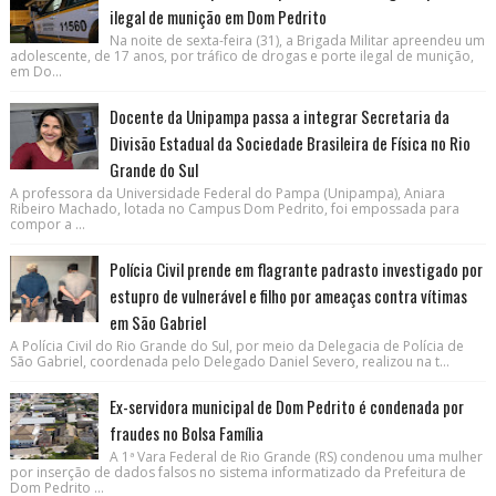
ilegal de munição em Dom Pedrito
Na noite de sexta-feira (31), a Brigada Militar apreendeu um
adolescente, de 17 anos, por tráfico de drogas e porte ilegal de munição,
em Do...
Docente da Unipampa passa a integrar Secretaria da
Divisão Estadual da Sociedade Brasileira de Física no Rio
Grande do Sul
A professora da Universidade Federal do Pampa (Unipampa), Aniara
Ribeiro Machado, lotada no Campus Dom Pedrito, foi empossada para
compor a ...
Polícia Civil prende em flagrante padrasto investigado por
estupro de vulnerável e filho por ameaças contra vítimas
em São Gabriel
A Polícia Civil do Rio Grande do Sul, por meio da Delegacia de Polícia de
São Gabriel, coordenada pelo Delegado Daniel Severo, realizou na t...
Ex-servidora municipal de Dom Pedrito é condenada por
fraudes no Bolsa Família
A 1ª Vara Federal de Rio Grande (RS) condenou uma mulher
por inserção de dados falsos no sistema informatizado da Prefeitura de
Dom Pedrito ...