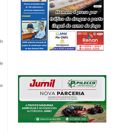
do
de
ar