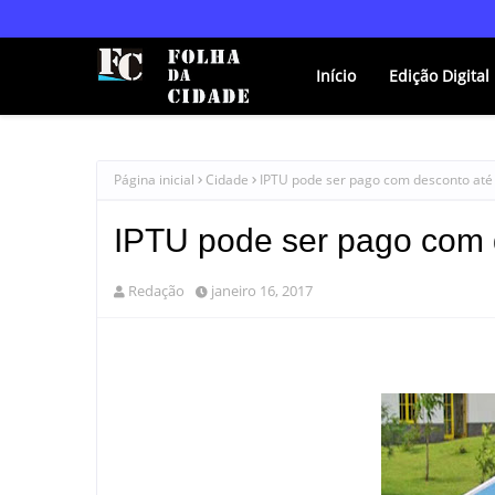
Início
Edição Digital
Página inicial
Cidade
IPTU pode ser pago com desconto até
IPTU pode ser pago com 
Redação
janeiro 16, 2017