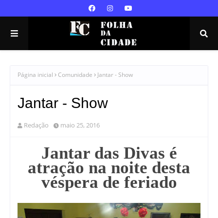
Página inicial
Comunidade
Jantar - Show
Jantar - Show
Redação
maio 25, 2016
Jantar das Divas é
atração na noite desta
véspera de feriado