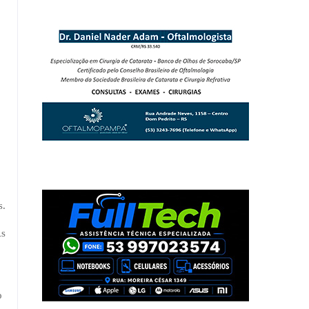
s.
As
o