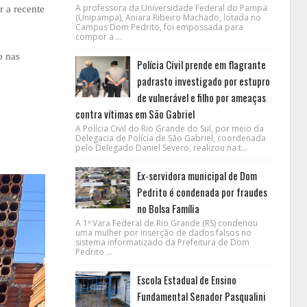
A professora da Universidade Federal do Pampa
r a recente
(Unipampa), Aniara Ribeiro Machado, lotada no
Campus Dom Pedrito, foi empossada para
compor a ...
o nas
Polícia Civil prende em flagrante
padrasto investigado por estupro
de vulnerável e filho por ameaças
contra vítimas em São Gabriel
A Polícia Civil do Rio Grande do Sul, por meio da
Delegacia de Polícia de São Gabriel, coordenada
pelo Delegado Daniel Severo, realizou na t...
Ex-servidora municipal de Dom
Pedrito é condenada por fraudes
no Bolsa Família
A 1ª Vara Federal de Rio Grande (RS) condenou
uma mulher por inserção de dados falsos no
sistema informatizado da Prefeitura de Dom
Pedrito ...
Escola Estadual de Ensino
Fundamental Senador Pasqualini