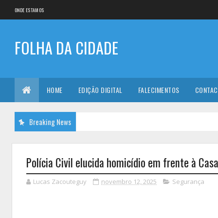
ONDE ESTAMOS
FOLHA DA CIDADE
HOME
EDIÇÃO DIGITAL
FALECIMENTOS
CONTAC
Breaking News
Polícia Civil elucida homicídio em frente à Cas
Lucas Zacouteguy
novembro 12, 2025
Segurança