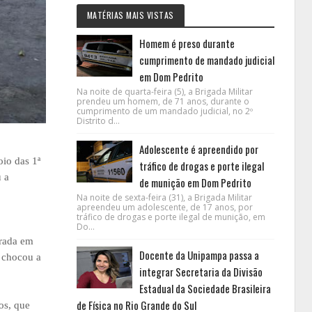
MATÉRIAS MAIS VISTAS
Homem é preso durante
cumprimento de mandado judicial
em Dom Pedrito
Na noite de quarta-feira (5), a Brigada Militar
prendeu um homem, de 71 anos, durante o
cumprimento de um mandado judicial, no 2º
Distrito d...
Adolescente é apreendido por
io das 1ª
tráfico de drogas e porte ilegal
 a
de munição em Dom Pedrito
Na noite de sexta-feira (31), a Brigada Militar
apreendeu um adolescente, de 17 anos, por
tráfico de drogas e porte ilegal de munição, em
Do...
trada em
Docente da Unipampa passa a
e chocou a
integrar Secretaria da Divisão
Estadual da Sociedade Brasileira
de Física no Rio Grande do Sul
os, que