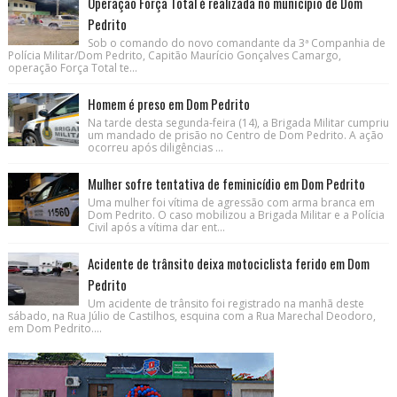
Operação Força Total é realizada no município de Dom
Pedrito
Sob o comando do novo comandante da 3ª Companhia de
Polícia Militar/Dom Pedrito, Capitão Maurício Gonçalves Camargo,
operação Força Total te...
Homem é preso em Dom Pedrito
Na tarde desta segunda-feira (14), a Brigada Militar cumpriu
um mandado de prisão no Centro de Dom Pedrito. A ação
ocorreu após diligências ...
Mulher sofre tentativa de feminicídio em Dom Pedrito
Uma mulher foi vítima de agressão com arma branca em
Dom Pedrito. O caso mobilizou a Brigada Militar e a Polícia
Civil após a vítima dar ent...
Acidente de trânsito deixa motociclista ferido em Dom
Pedrito
Um acidente de trânsito foi registrado na manhã deste
sábado, na Rua Júlio de Castilhos, esquina com a Rua Marechal Deodoro,
em Dom Pedrito....