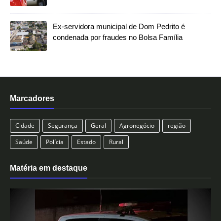
Ex-servidora municipal de Dom Pedrito é
condenada por fraudes no Bolsa Família
Marcadores
Cidade
Segurança
Geral
Agronegócio
região
Saúde
Polícia
Estado
Rural
Matéria em destaque