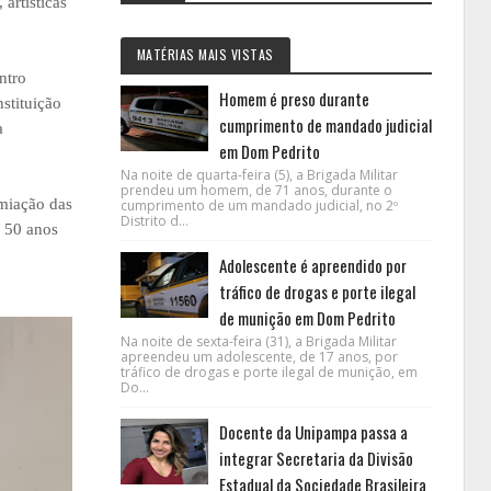
artísticas
MATÉRIAS MAIS VISTAS
ntro
Homem é preso durante
stituição
cumprimento de mandado judicial
a
em Dom Pedrito
Na noite de quarta-feira (5), a Brigada Militar
prendeu um homem, de 71 anos, durante o
emiação das
cumprimento de um mandado judicial, no 2º
Distrito d...
s 50 anos
Adolescente é apreendido por
tráfico de drogas e porte ilegal
de munição em Dom Pedrito
Na noite de sexta-feira (31), a Brigada Militar
apreendeu um adolescente, de 17 anos, por
tráfico de drogas e porte ilegal de munição, em
Do...
Docente da Unipampa passa a
integrar Secretaria da Divisão
Estadual da Sociedade Brasileira