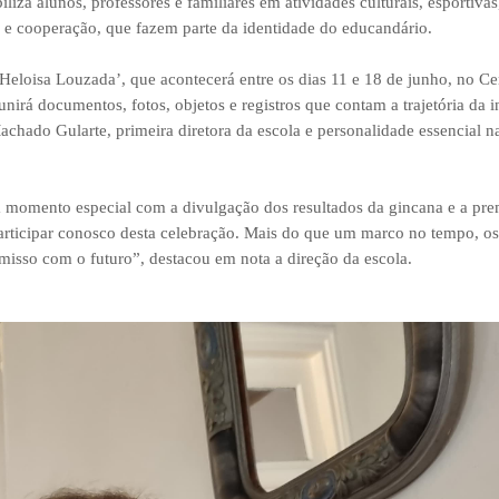
a alunos, professores e familiares em atividades culturais, esportivas, 
to e cooperação, que fazem parte da identidade do educandário.
eloisa Louzada’, que acontecerá entre os dias 11 e 18 de junho, no Ce
irá documentos, fotos, objetos e registros que contam a trajetória da in
chado Gularte, primeira diretora da escola e personalidade essencial n
m momento especial com a divulgação dos resultados da gincana e a pr
articipar conosco desta celebração. Mais do que um marco no tempo, o
isso com o futuro”, destacou em nota a direção da escola.