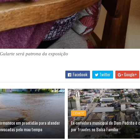
ularte será patrona da exposição
Facebook
Twitter
Google+
CIDADE
permanece em prontidão para atender
Ex-servidora municipal de Dom Pedrito é 
rovocadas pelo mau tempo
por fraudes no Bolsa Família