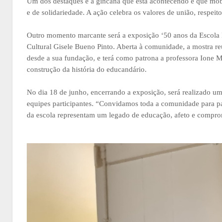
Um dos destaques é a gincana que está acontecendo e que mobiliz
e de solidariedade. A ação celebra os valores de união, respei
Outro momento marcante será a exposição ‘50 anos da Escola H
Cultural Gisele Bueno Pinto. Aberta à comunidade, a mostra reun
desde a sua fundação, e terá como patrona a professora Ione Ma
construção da história do educandário.
No dia 18 de junho, encerrando a exposição, será realizado u
equipes participantes. “Convidamos toda a comunidade para p
da escola representam um legado de educação, afeto e comprom