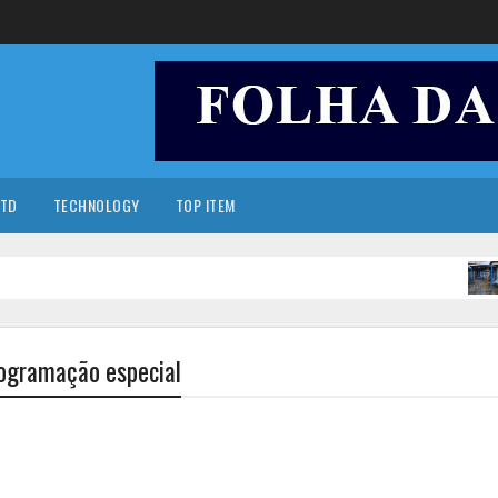
TD
TECHNOLOGY
TOP ITEM
CIDADE
rogramação especial