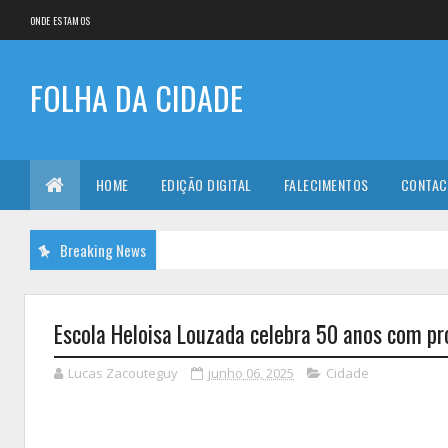
ONDE ESTAMOS
FOLHA DA CIDADE
HOME
EDIÇÃO DIGITAL
FALECIMENTOS
CONTAC
Breaking News
Escola Heloisa Louzada celebra 50 anos com p
Lucas Zacouteguy
junho 06, 2025
Cidade