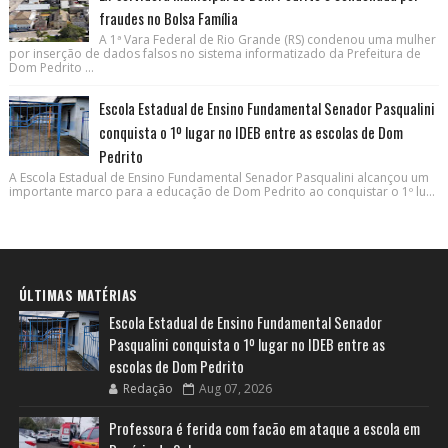
fraudes no Bolsa Família
A 1ª Vara Federal de Rio Grande (RS) condenou uma mulher
por inserção de dados falsos no sistema informatizado da Prefeitura de
Dom Pedrito ...
Escola Estadual de Ensino Fundamental Senador Pasqualini
conquista o 1º lugar no IDEB entre as escolas de Dom
Pedrito
A Escola Estadual de Ensino Fundamental Senador Pasqualini alcançou um
importante marco para a educação de Dom Pedrito ao conquistar o 1º lu...
ÚLTIMAS MATÉRIAS
Escola Estadual de Ensino Fundamental Senador
Pasqualini conquista o 1º lugar no IDEB entre as
escolas de Dom Pedrito
Redação
Aug 07, 2026
Professora é ferida com facão em ataque a escola em