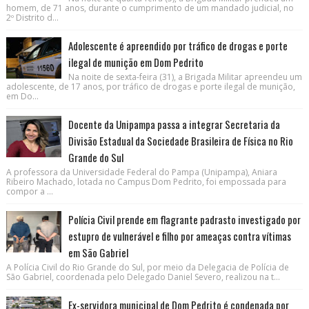
homem, de 71 anos, durante o cumprimento de um mandado judicial, no
2º Distrito d...
Adolescente é apreendido por tráfico de drogas e porte
ilegal de munição em Dom Pedrito
Na noite de sexta-feira (31), a Brigada Militar apreendeu um
adolescente, de 17 anos, por tráfico de drogas e porte ilegal de munição,
em Do...
Docente da Unipampa passa a integrar Secretaria da
Divisão Estadual da Sociedade Brasileira de Física no Rio
Grande do Sul
A professora da Universidade Federal do Pampa (Unipampa), Aniara
Ribeiro Machado, lotada no Campus Dom Pedrito, foi empossada para
compor a ...
Polícia Civil prende em flagrante padrasto investigado por
estupro de vulnerável e filho por ameaças contra vítimas
em São Gabriel
A Polícia Civil do Rio Grande do Sul, por meio da Delegacia de Polícia de
São Gabriel, coordenada pelo Delegado Daniel Severo, realizou na t...
Ex-servidora municipal de Dom Pedrito é condenada por