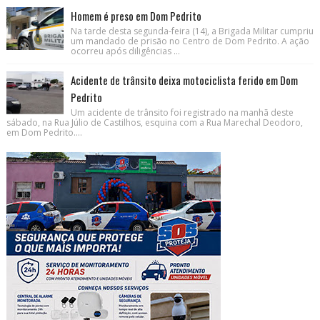
Homem é preso em Dom Pedrito
Na tarde desta segunda-feira (14), a Brigada Militar cumpriu
um mandado de prisão no Centro de Dom Pedrito. A ação
ocorreu após diligências ...
Acidente de trânsito deixa motociclista ferido em Dom
Pedrito
Um acidente de trânsito foi registrado na manhã deste
sábado, na Rua Júlio de Castilhos, esquina com a Rua Marechal Deodoro,
em Dom Pedrito....