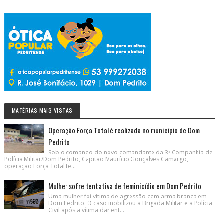
MATÉRIAS MAIS VISTAS
Operação Força Total é realizada no município de Dom
Pedrito
Sob o comando do novo comandante da 3ª Companhia de
Polícia Militar/Dom Pedrito, Capitão Maurício Gonçalves Camargo,
operação Força Total te...
Mulher sofre tentativa de feminicídio em Dom Pedrito
Uma mulher foi vítima de agressão com arma branca em
Dom Pedrito. O caso mobilizou a Brigada Militar e a Polícia
Civil após a vítima dar ent...