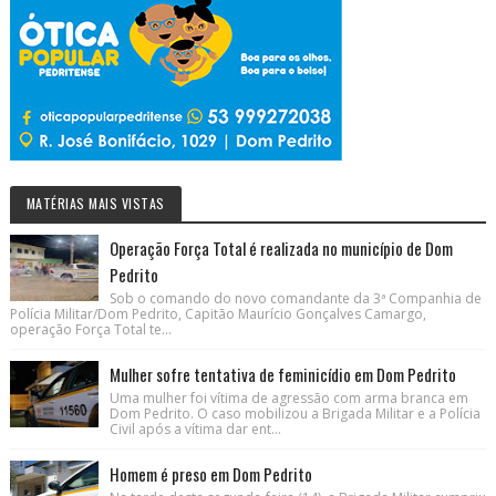
MATÉRIAS MAIS VISTAS
Operação Força Total é realizada no município de Dom
Pedrito
Sob o comando do novo comandante da 3ª Companhia de
Polícia Militar/Dom Pedrito, Capitão Maurício Gonçalves Camargo,
operação Força Total te...
Mulher sofre tentativa de feminicídio em Dom Pedrito
Uma mulher foi vítima de agressão com arma branca em
Dom Pedrito. O caso mobilizou a Brigada Militar e a Polícia
Civil após a vítima dar ent...
Homem é preso em Dom Pedrito