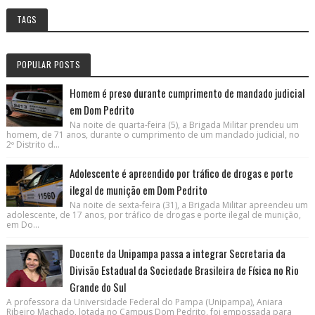
TAGS
POPULAR POSTS
Homem é preso durante cumprimento de mandado judicial
em Dom Pedrito
Na noite de quarta-feira (5), a Brigada Militar prendeu um
homem, de 71 anos, durante o cumprimento de um mandado judicial, no
2º Distrito d...
Adolescente é apreendido por tráfico de drogas e porte
ilegal de munição em Dom Pedrito
Na noite de sexta-feira (31), a Brigada Militar apreendeu um
adolescente, de 17 anos, por tráfico de drogas e porte ilegal de munição,
em Do...
Docente da Unipampa passa a integrar Secretaria da
Divisão Estadual da Sociedade Brasileira de Física no Rio
Grande do Sul
A professora da Universidade Federal do Pampa (Unipampa), Aniara
Ribeiro Machado, lotada no Campus Dom Pedrito, foi empossada para