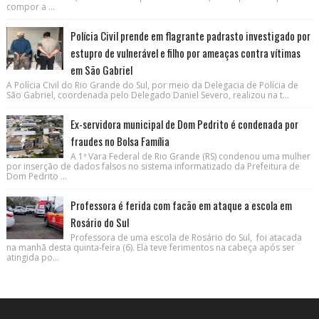
compor a ...
Polícia Civil prende em flagrante padrasto investigado por
estupro de vulnerável e filho por ameaças contra vítimas
em São Gabriel
A Polícia Civil do Rio Grande do Sul, por meio da Delegacia de Polícia de
São Gabriel, coordenada pelo Delegado Daniel Severo, realizou na t...
Ex-servidora municipal de Dom Pedrito é condenada por
fraudes no Bolsa Família
A 1ª Vara Federal de Rio Grande (RS) condenou uma mulher
por inserção de dados falsos no sistema informatizado da Prefeitura de
Dom Pedrito ...
Professora é ferida com facão em ataque a escola em
Rosário do Sul
Professora de uma escola de Rosário do Sul, foi atacada
na manhã desta quinta-feira (6). Ela teve ferimentos na cabeça após ser
atingida po...