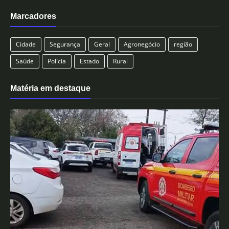
Marcadores
Cidade
Segurança
Geral
Agronegócio
região
Saúde
Polícia
Estado
Rural
Matéria em destaque